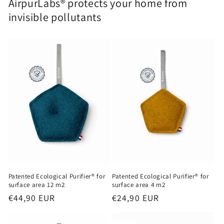
AirpurLabs® protects your home from
invisible pollutants
Patented Ecological Purifier® for
Patented Ecological Purifier® for
surface area 12 m2
surface area 4 m2
Regular
€44,90 EUR
Regular
€24,90 EUR
price
price