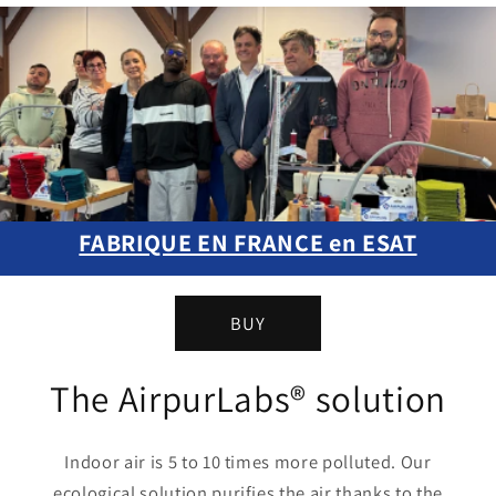
FABRIQUE EN FRANCE en ESAT
BUY
The AirpurLabs® solution
Indoor air is 5 to 10 times more polluted. Our
ecological solution purifies the air thanks to the