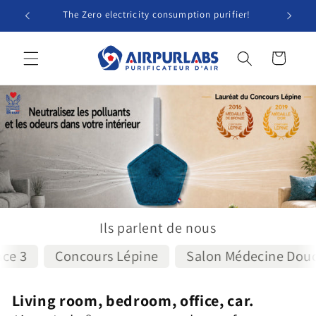
Skip to
The Zero electricity consumption purifier!
content
Cart
Ils parlent de nous
 3
Concours Lépine
Salon Médecine Douce
Living room, bedroom, office, car.