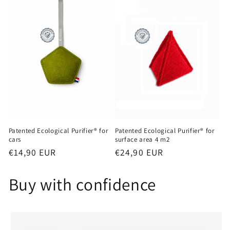
Patented Ecological Purifier® for
Patented Ecological Purifier® for
cars
surface area 4 m2
Regular
€14,90 EUR
Regular
€24,90 EUR
price
price
Buy with confidence