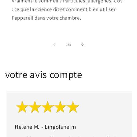
vraiment le sommeil ? Particules, allergènes, COV
: ce que la science dit et comment bien utiliser
l'appareil dans votre chambre.
of
1
/
3
votre avis compte
Helene M. - Lingolsheim