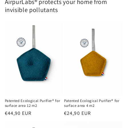
AirpurLabs® protects your home from
invisible pollutants
Patented Ecological Purifier® for
Patented Ecological Purifier® for
surface area 12 m2
surface area 4 m2
Regular
€44,90 EUR
Regular
€24,90 EUR
price
price