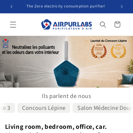
Skip to
The Zero electricity consumption purifier!
content
Cart
Ils parlent de nous
3
Concours Lépine
Salon Médecine Douce
Living room, bedroom, office, car.