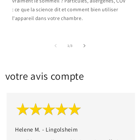
vraiment le sommeil ? Particules, allergènes, COV
: ce que la science dit et comment bien utiliser
l'appareil dans votre chambre.
of
1
/
3
votre avis compte
Helene M. - Lingolsheim