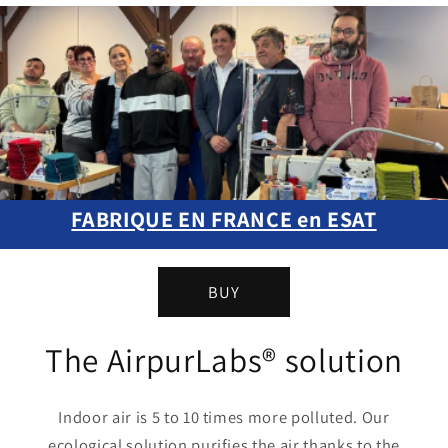
FABRIQUE EN FRANCE en ESAT
BUY
The AirpurLabs® solution
Indoor air is 5 to 10 times more polluted. Our
ecological solution purifies the air thanks to the