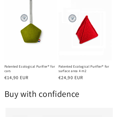
Patented Ecological Purifier® for
Patented Ecological Purifier® for
cars
surface area 4 m2
Regular
€14,90 EUR
Regular
€24,90 EUR
price
price
Buy with confidence